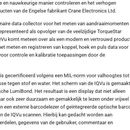
en nauwkeurige manier controleren en het verhogen
ducten van de Engelse fabrikant Crane Electronics Ltd.
naire data collector voor het meten van aandraaimomenten
epresenteerd als opvolger van de veelzijdige TorqueStar
 IQVu komt meteen over als een modern en vertrouwd produc
et meten en registreren van koppel, hoek en puls data voor
oor controle en kalibratie toepassingen door de
t is gecertificeerd volgens een MIL-norm voor valhoogtes tot
se tegen stof en water. Het scherm van de IQVu is gemaak
che LumiBond. Het resultaat is een display dat niet alleen
ar ook zeer duurzaam en gemakkelijk te lezen onder vrijwel 
n een externe barcodelezer of geïntegreerde optische barc
 in de IQVu scannen. Hierbij kan gedacht worden aan
erdelen, gegevens van de gebruiker, commentaar en