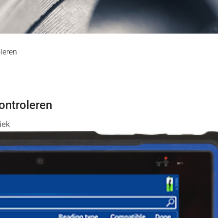
leren
ntroleren
iek