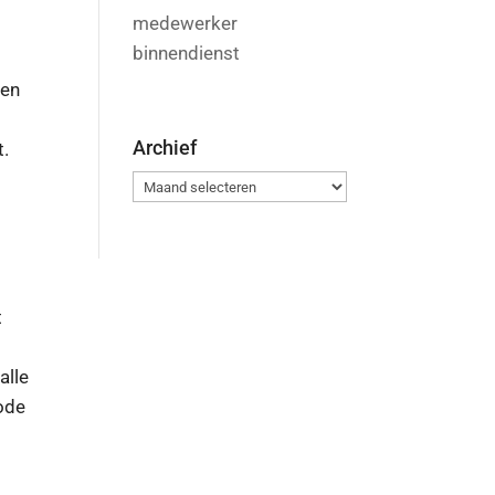
medewerker
binnendienst
 en
Archief
t.
Archief
t
alle
ode