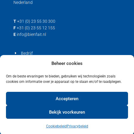
Nederland
T
+31 (0) 23 55 30 300
F
+31 (0) 23 55 12 155
E
info@bienfait.nl
Bedrijf
Producten
Beheer cookies
Contact
Om de beste ervaringen te bieden, gebruiken wij technologieën zoals
cookies om informatie over je apparaat op te slaan en/of te raadplegen.
Privacyverklaring
Cookiebeleid (EU)
Accepteren
Bekijk voorkeuren
Cookiebeleid
Privacybeleid
Copyright © 2021 Bienfait