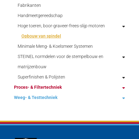
Fabrikanten
Handmeetgereedschap
Hoge toeren, boor-graveer-frees-slijp motoren
Opbouw van spindel
Minimale Meng- & Koelsmeer Systemen
STEINEL normdelen voor de stempelbouw en
matrijzenbouw
Superfinishen & Polijsten
Geleidingselementen
Proces- & Filtertechniek
Machine elementen
Speedfinish machine
Weeg- & Testtechniek
Ontstoffing technologie
Normdelen voor kunststofspuitgieten
Superfinish opbouw systemen
Procestechniek
Aandraaimoment
Pons- en stansgereedschap
SUPFINA Machines
Bulkbelading
Verpakkingstechniek
Data-acquisitie
Schroefdraadtap machines
Supfina video superfinish
Mechanisch gereinigde filters
blister- en kartonneermachines
CapStar
Druksensoren
Stempelhuis
Perslucht gereinigde stoffilters
Capsule Filling Machines
Complete meetsystemen
BMCM
Fabrikanten
Toebehoren
Silofilters
container hefkolom
Digitale momentsleutels
Diverse dataloggers
INFA-INLINE-Filter
5B meetversterkers en toebehoren