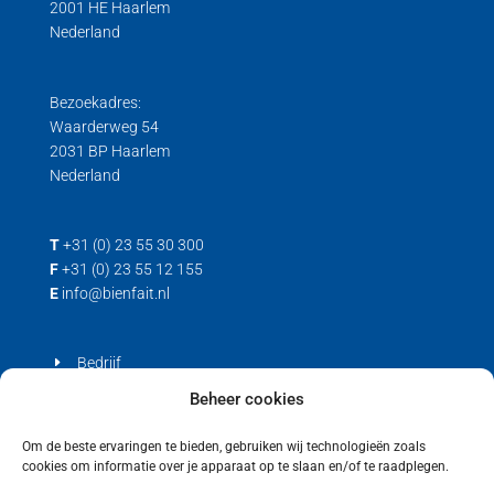
2001 HE Haarlem
Nederland
Trek/druk kracht
Load cell voor trek- en drukkrachten
Trek loadcell
Bezoekadres:
Waarderweg 54
2031 BP Haarlem
Nederland
T
+31 (0) 23 55 30 300
F
+31 (0) 23 55 12 155
E
info@bienfait.nl
Bedrijf
Producten
Beheer cookies
Contact
Om de beste ervaringen te bieden, gebruiken wij technologieën zoals
cookies om informatie over je apparaat op te slaan en/of te raadplegen.
Privacyverklaring