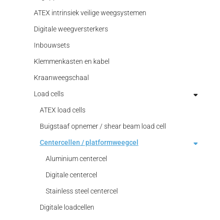
USB Koppelopnemers
High-end krachtopnemers
Rekstrookjes voor spanningsanalyse
Wireless / draadloze overdrachtsystemen
Lineaire verplaatsingsopnemers
ATEX intrinsiek veilige weegsystemen
Machines voor het legen van zakken
Draagbare uitlezing
I/O MODULES
Kracht kalibraties
Optische verplaatsingsopnemers
Digitale weegversterkers
Indicatoren
Lagerkracht sensor
TESA Meettaster
Inbouwsets
Procescontroller
DAkkS-kalibraties kracht
Materiaal beproevingsmachines
Verplaatsingsopnemer met kabel
Klemmenkasten en kabel
Rekstrook versterkers
Fabriekskalibraties kracht
Meerassige krachtopnemers
Kraanweegschaal
USB meetversterkers
Meetassen
Load cells
Miniatuur krachtopnemers
ATEX load cells
Multicomponent Transducers
Buigstaaf opnemer / shear beam load cell
Opnemer met 2 bereiken
Centercellen / platformweegcel
Overbelastings beveiliging kabel
Aluminium centercel
Poelie sensoren
Digitale centercel
Robot sensor
Stainless steel centercel
Trek kracht
Digitale loadcellen