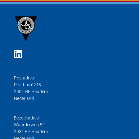
Digitale weegcellen
Druk weegcel
Gebruiksaanwijzingen
Hygiënische weegcellen
Trek weegcel
Trek/Druk weegcellen
Postadres:
Postbus 6243
2001 HE Haarlem
Nederland
Bezoekadres:
Waarderweg 54
2031 BP Haarlem
Nederland