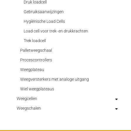
Trek/druk kracht
Druk loadcell
Gebruiksaanwijzingen
Hygiënische Load Cells
Load cell voor trek- en drukkrachten
Trek loadcell
Palletweegschaal
Procescontrollers
Weegplateau
Weegversterkers met analoge uitgang
Wiel weegplateaus
Weegcellen
Weegschalen
ATEX weegcellen
Buigstaven / Shearbeams
Industriële weegschalen
centercellen