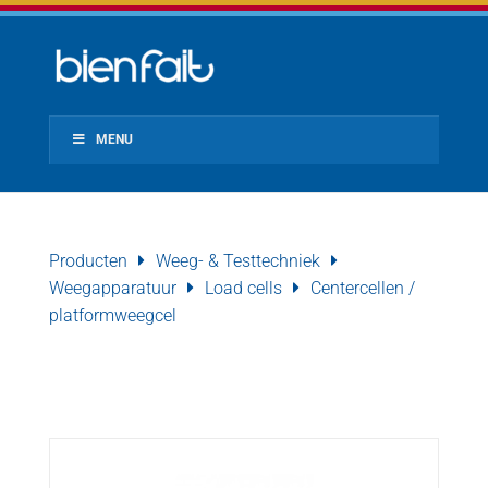
MENU
Producten
Weeg- & Testtechniek
Weegapparatuur
Load cells
Centercellen /
platformweegcel