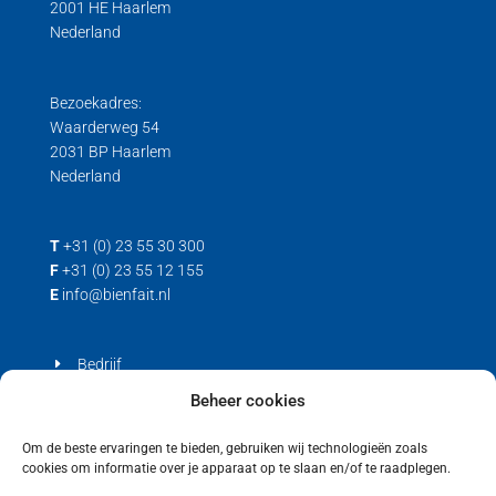
2001 HE Haarlem
Nederland
Trek/druk kracht
Load cell voor trek- en drukkrachten
Trek loadcell
Bezoekadres:
Waarderweg 54
2031 BP Haarlem
Nederland
T
+31 (0) 23 55 30 300
F
+31 (0) 23 55 12 155
E
info@bienfait.nl
Bedrijf
Producten
Beheer cookies
Contact
Om de beste ervaringen te bieden, gebruiken wij technologieën zoals
cookies om informatie over je apparaat op te slaan en/of te raadplegen.
Privacyverklaring