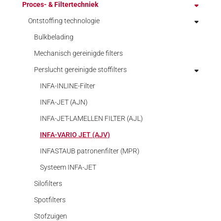
Proces- & Filtertechniek
Demagnetiseren
Fabrikanten
Ontstoffing technologie
Handmeetgereedschap
Bulkbelading
Hoge toeren, boor-graveer-frees-slijp motoren
Mechanisch gereinigde filters
Minimale Meng- & Koelsmeer Systemen
Opbouw van spindel
Perslucht gereinigde stoffilters
STEINEL normdelen voor de stempelbouw en
INFA-INLINE-Filter
matrijzenbouw
INFA-JET (AJN)
Superfinishen & Polijsten
Geleidingselementen
INFA-JET-LAMELLEN FILTER (AJL)
Machine elementen
Speedfinish machine
INFA-VARIO JET (AJV)
Normdelen voor kunststofspuitgieten
Superfinish opbouw systemen
INFASTAUB patronenfilter (MPR)
Pons- en stansgereedschap
SUPFINA Machines
Systeem INFA-JET
Schroefdraadtap machines
Supfina video superfinish
Silofilters
Stempelhuis
Spotfilters
Toebehoren
Stofzuigen