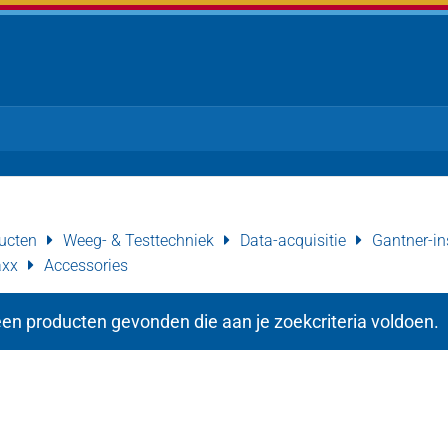
ucten
Weeg- & Testtechniek
Data-acquisitie
Gantner-in
axx
Accessories
en producten gevonden die aan je zoekcriteria voldoen.